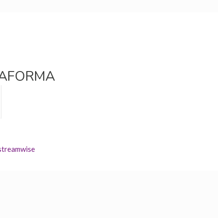
TAFORMA
streamwise